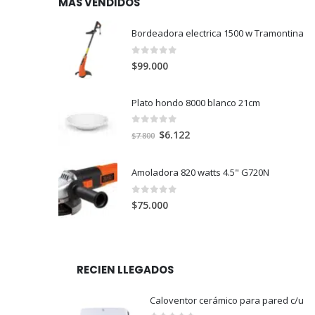
MAS VENDIDOS
Bordeadora electrica 1500 w Tramontina
0
out of 5
$
99.000
Plato hondo 8000 blanco 21cm
0
out of 5
El
El
$
6.122
$
7.800
precio
precio
original
actual
Amoladora 820 watts 4.5" G720N
era:
es:
$7.800.
$6.122.
0
out of 5
$
75.000
RECIEN LLEGADOS
Caloventor cerámico para pared c/u