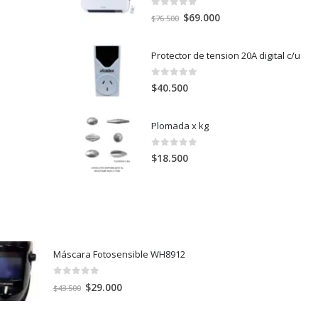
0
out of 5
El
El
$
69.000
$
76.500
precio
precio
original
actual
Protector de tension 20A digital c/u
era:
es:
$76.500.
$69.000.
0
out of 5
$
40.500
Plomada x kg
0
out of 5
$
18.500
Máscara Fotosensible WH8912
0
out of 5
El
El
$
29.000
$
43.500
precio
precio
original
actual