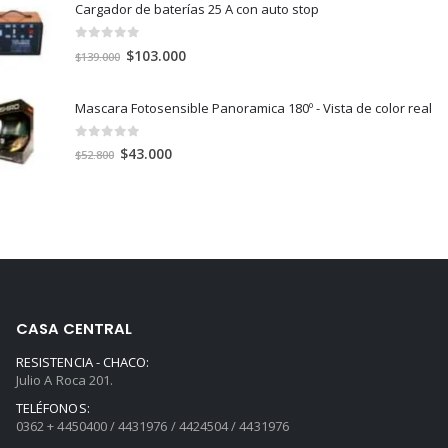
Cargador de baterías 25 A con auto stop
era:
es:
$43.500.
$29.000.
0
out of 5
El
El
$
103.000
$
139.000
precio
precio
original
actual
Mascara Fotosensible Panoramica 180º - Vista de color real
era:
es:
$139.000.
$103.000.
0
out of 5
El
El
$
43.000
$
52.800
precio
precio
original
actual
era:
es:
$52.800.
$43.000.
CASA CENTRAL
RESISTENCIA - CHACO:
Julio A Roca 201.
TELÉFONOS:
0362 + 4450400 / 4431976 / 4424504 / 4431976