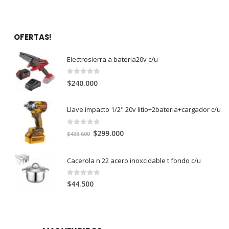
OFERTAS!
Electrosierra a bateria20v c/u
0
out of 5
$
240.000
Llave impacto 1/2" 20v litio+2bateria+cargador c/u
0
out of 5
El
El
$
299.000
$
438.600
precio
precio
original
actual
Cacerola n 22 acero inoxcidable t fondo c/u
era:
es:
$438.600.
$299.000.
0
out of 5
$
44.500