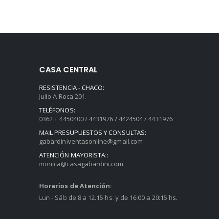
CASA CENTRAL
RESISTENCIA - CHACO:
Julio A Roca 201.
TELÉFONOS:
0362 + 4450400 / 4431976 / 4424504 / 4431976
MAIL PRESUPUESTOS Y CONSULTAS:
gabardiniventasonline@gmail.com
ATENCIÓN MAYORISTA::
monica@casagabardini.com
Horarios de Atención:
Lun - Sáb de 8 a 12.15 hs. y de 16:00 a 20:15 hs.