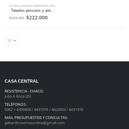
ATORNILLADORES
,
FERRETERIA
,
HERRAMIENTAS
,
OFERTAS
,
TALADROS
Taladro percutor y atornillador 13 mm Inalambrico
El
El
$
222.000
$
293.000
precio
precio
original
actual
era:
es:
$293.000.
$222.000.
CASA CENTRAL
RESISTENCIA - CHACO:
Julio A Roca 201.
TELÉFONOS:
0362 + 4450400 / 4431976 / 4424504 / 4431976
MAIL PRESUPUESTOS Y CONSULTAS:
gabardiniventasonline@gmail.com