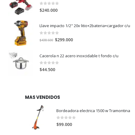
0
out of 5
$
240.000
Llave impacto 1/2" 20v litio+2bateria+cargador c/u
0
out of 5
El
El
$
299.000
$
438.600
precio
precio
original
actual
Cacerola n 22 acero inoxcidable t fondo c/u
era:
es:
$438.600.
$299.000.
0
out of 5
$
44.500
MAS VENDIDOS
Bordeadora electrica 1500 w Tramontina
0
out of 5
$
99.000