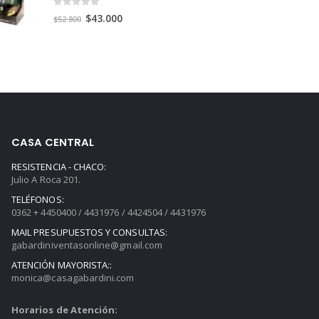
$139.000.
$103.000.
0
out of 5
El
El
$
43.000
$
52.800
precio
precio
original
actual
era:
es:
$52.800.
$43.000.
CASA CENTRAL
RESISTENCIA - CHACO:
Julio A Roca 201.
TELÉFONOS:
0362 + 4450400 / 4431976 / 4424504 / 4431976
MAIL PRESUPUESTOS Y CONSULTAS:
gabardiniventasonline@gmail.com
ATENCIÓN MAYORISTA::
monica@casagabardini.com
Horarios de Atención: