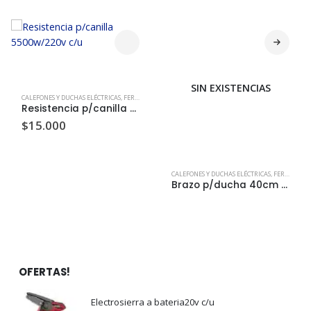
SIN EXISTENCIAS
CALEFONES Y DUCHAS ELÉCTRICAS
,
FERRETERIA
CALEFONES Y DUCHAS ELÉCTRICAS
,
FERRETERIA
Resistencia p/canilla 5500w/220v c/u
Brazo p/ducha 40cm c/protección c/u
$
15.000
TOMARTILLOS
,
TALADROS
OFERTAS!
Electrosierra a bateria20v c/u