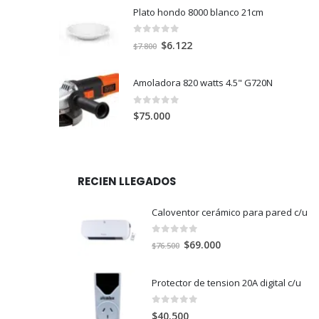
Plato hondo 8000 blanco 21cm
0
out of 5
El
El
$
6.122
$
7.800
precio
precio
original
actual
Amoladora 820 watts 4.5" G720N
era:
es:
$7.800.
$6.122.
0
out of 5
$
75.000
RECIEN LLEGADOS
Caloventor cerámico para pared c/u
0
out of 5
El
El
$
69.000
$
76.500
precio
precio
original
actual
Protector de tension 20A digital c/u
era:
es:
$76.500.
$69.000.
0
out of 5
$
40.500