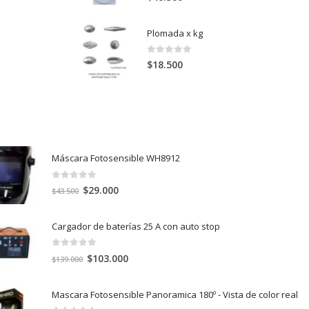
Plomada x kg
0
out of 5
$
18.500
Máscara Fotosensible WH8912
0
out of 5
El
El
$
29.000
$
43.500
precio
precio
original
actual
Cargador de baterías 25 A con auto stop
era:
es:
$43.500.
$29.000.
0
out of 5
El
El
$
103.000
$
139.000
precio
precio
original
actual
Mascara Fotosensible Panoramica 180º - Vista de color real
era:
es: