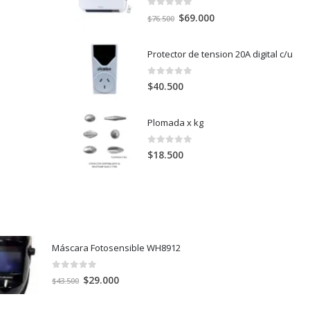
0
out of 5
El
El
$
69.000
$
76.500
precio
precio
original
actual
Protector de tension 20A digital c/u
era:
es:
$76.500.
$69.000.
0
out of 5
$
40.500
Plomada x kg
0
out of 5
$
18.500
Máscara Fotosensible WH8912
0
out of 5
El
El
$
29.000
$
43.500
precio
precio
original
actual