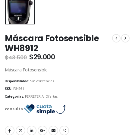
Máscara Fotosensible
WH8912
El
El
$
29.000
$
43.500
precio
precio
original
actual
Máscara Fotosensible
era:
es:
$43.500.
$29.000.
Disponibilidad:
Sin existencias
SKU:
F84951
Categorías:
FERRETERIA
,
Ofertas
consulta