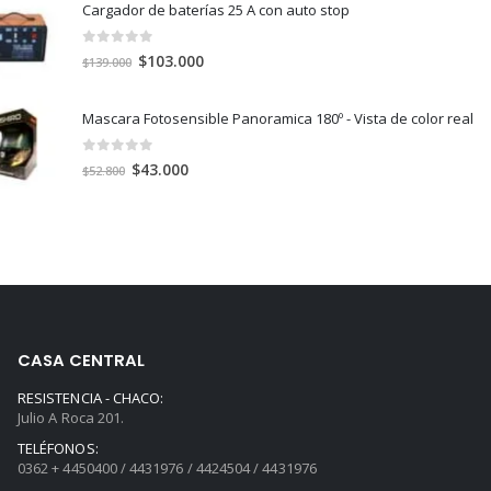
Cargador de baterías 25 A con auto stop
era:
es:
$43.500.
$29.000.
0
out of 5
El
El
$
103.000
$
139.000
precio
precio
original
actual
Mascara Fotosensible Panoramica 180º - Vista de color real
era:
es:
$139.000.
$103.000.
0
out of 5
El
El
$
43.000
$
52.800
precio
precio
original
actual
era:
es:
$52.800.
$43.000.
CASA CENTRAL
RESISTENCIA - CHACO:
Julio A Roca 201.
TELÉFONOS:
0362 + 4450400 / 4431976 / 4424504 / 4431976