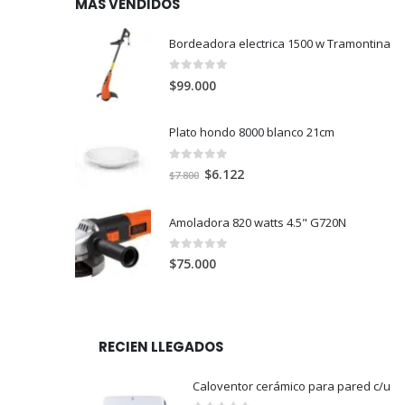
MAS VENDIDOS
Bordeadora electrica 1500 w Tramontina
0
out of 5
$
99.000
Plato hondo 8000 blanco 21cm
0
out of 5
El
El
$
6.122
$
7.800
precio
precio
original
actual
Amoladora 820 watts 4.5" G720N
era:
es:
$7.800.
$6.122.
0
out of 5
$
75.000
RECIEN LLEGADOS
Caloventor cerámico para pared c/u