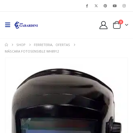
0
SHOP
FERRETERIA
,
OFERTAS
MÁSCARA FOTOSENSIBLE WH8912