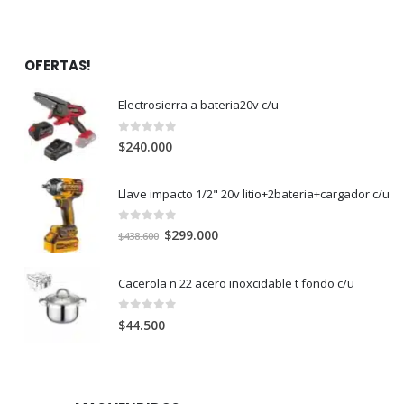
OFERTAS!
Electrosierra a bateria20v c/u
0
out of 5
$
240.000
Llave impacto 1/2" 20v litio+2bateria+cargador c/u
0
out of 5
El
El
$
299.000
$
438.600
precio
precio
original
actual
Cacerola n 22 acero inoxcidable t fondo c/u
era:
es:
$438.600.
$299.000.
0
out of 5
$
44.500