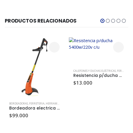
PRODUCTOS RELACIONADOS
CALEFONES Y DUCHAS ELÉCTRICAS
,
FERRETERIA
Resistencia p/ducha 5400w/220v c/u
$
13.000
BORDEADORAS
,
FERRETERIA
,
HERRAMIENTAS
Bordeadora electrica 1500 w Tramontina
$
99.000