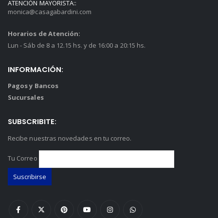
ATENCIÓN MAYORISTA::
$76.500.
$69.000.
0
out of 5
monica@casagabardini.com
$
40.500
Horarios de Atención:
Plomada x kg
Lun - Sáb de 8 a 12.15 hs. y de 16:00 a 20:15 hs.
0
out of 5
$
18.500
INFORMACIÓN:
Pagos y Bancos
Sucursales
SUBSCRIBITE:
Recibe nuestras novedades en tu correo.
Tu Correo