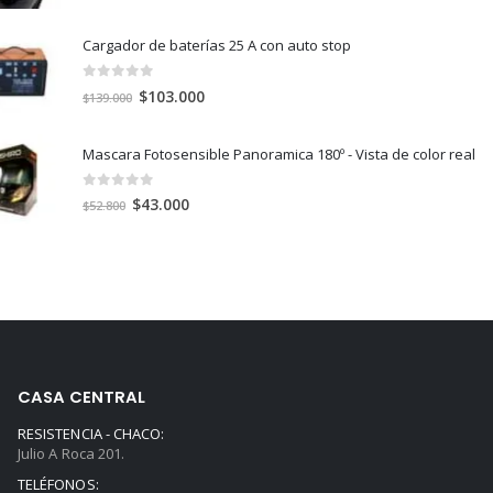
precio
precio
original
actual
Cargador de baterías 25 A con auto stop
era:
es:
$43.500.
$29.000.
0
out of 5
El
El
$
103.000
$
139.000
precio
precio
original
actual
Mascara Fotosensible Panoramica 180º - Vista de color real
era:
es:
$139.000.
$103.000.
0
out of 5
El
El
$
43.000
$
52.800
precio
precio
original
actual
era:
es:
$52.800.
$43.000.
CASA CENTRAL
RESISTENCIA - CHACO:
Julio A Roca 201.
TELÉFONOS: