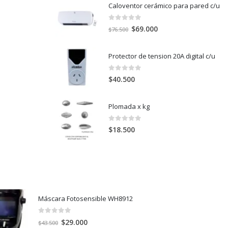
Caloventor cerámico para pared c/u
0
out of 5
El
El
$
69.000
$
76.500
precio
precio
original
actual
Protector de tension 20A digital c/u
era:
es:
$76.500.
$69.000.
0
out of 5
$
40.500
Plomada x kg
0
out of 5
$
18.500
Máscara Fotosensible WH8912
0
out of 5
El
El
$
29.000
$
43.500