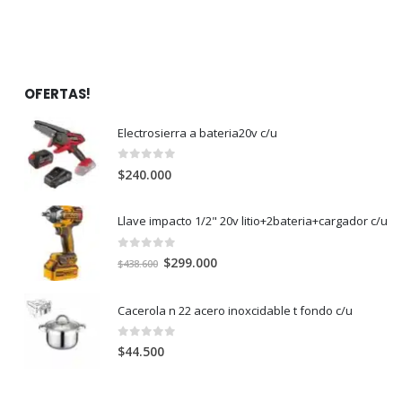
OFERTAS!
Electrosierra a bateria20v c/u
0
out of 5
$
240.000
Llave impacto 1/2" 20v litio+2bateria+cargador c/u
0
out of 5
El
El
$
299.000
$
438.600
precio
precio
original
actual
Cacerola n 22 acero inoxcidable t fondo c/u
era:
es:
$438.600.
$299.000.
0
out of 5
$
44.500