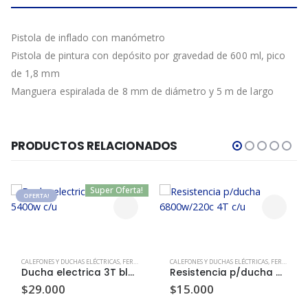
Pistola de inflado con manómetro
Pistola de pintura con depósito por gravedad de 600 ml, pico
de 1,8 mm
Manguera espiralada de 8 mm de diámetro y 5 m de largo
PRODUCTOS RELACIONADOS
Super Oferta!
OFERTA!
CALEFONES Y DUCHAS ELÉCTRICAS
,
FERRETERIA
,
SUPER-OFERTAS
CALEFONES Y DUCHAS ELÉCTRICAS
,
FERRETERIA
Ducha electrica 3T blanco 5400w c/u
Resistencia p/ducha 6800w/220c 4T c/u
$
29.000
$
15.000