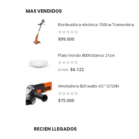
MAS VENDIDOS
Bordeadora electrica 1500 w Tramontina
0
out of 5
$
99.000
Plato hondo 8000 blanco 21cm
0
out of 5
El
El
$
6.122
$
7.800
precio
precio
original
actual
Amoladora 820 watts 4.5" G720N
era:
es:
$7.800.
$6.122.
0
out of 5
$
75.000
RECIEN LLEGADOS