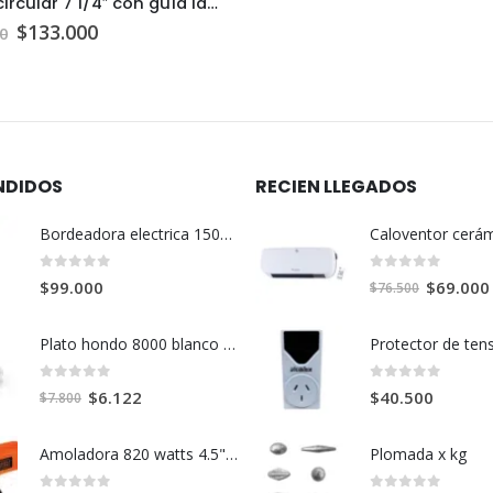
Sierra circular 7 1/4″ con guía láser
El
El
$
133.000
0
precio
precio
original
actual
era:
es:
$162.000.
$133.000.
NDIDOS
RECIEN LLEGADOS
Bordeadora electrica 1500 w Tramontina
0
out of 5
0
out of 5
El
$
69.000
$
99.000
$
76.500
precio
original
Plato hondo 8000 blanco 21cm
era:
$76.500.
0
out of 5
0
out of 5
El
El
$
6.122
$
40.500
$
7.800
precio
precio
original
actual
Amoladora 820 watts 4.5" G720N
Plomada x kg
era:
es: