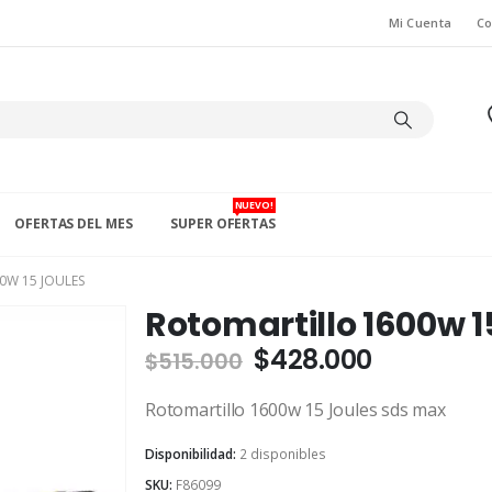
Mi Cuenta
Co
NUEVO!
OFERTAS DEL MES
SUPER OFERTAS
0W 15 JOULES
Rotomartillo 1600w 1
El
El
$
428.000
$
515.000
precio
precio
original
actual
Rotomartillo 1600w 15 Joules sds max
era:
es:
Disponibilidad:
2 disponibles
$515.000.
$428.000
SKU:
F86099