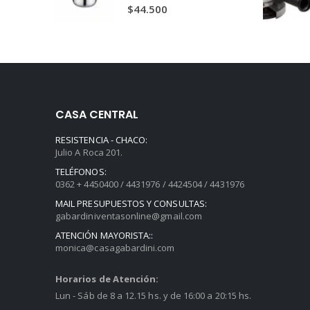
$438.600.
$299.000.
0
out of 5
$
44.500
CASA CENTRAL
RESISTENCIA - CHACO:
Julio A Roca 201.
TELÉFONOS:
0362 + 4450400 / 4431976 / 4424504 / 4431976
MAIL PRESUPUESTOS Y CONSULTAS:
gabardiniventasonline@gmail.com
ATENCIÓN MAYORISTA::
monica@casagabardini.com
Horarios de Atención:
Lun - Sáb de 8 a 12.15 hs. y de 16:00 a 20:15 hs.