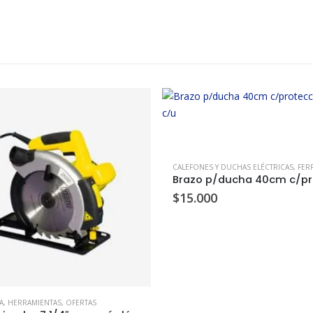
CALEFONES Y DUCHAS ELÉCTRICAS
,
FER
$
15.000
A
,
HERRAMIENTAS
,
OFERTAS