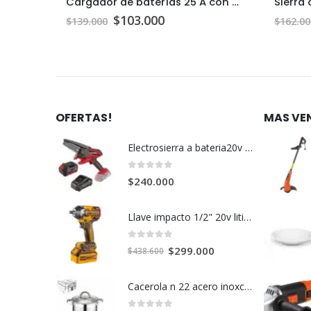
rgable
Cargador de baterías 25 A con auto stop
El
El
$
103.000
$
139.000
$
162.00
precio
precio
original
actual
era:
es:
$139.000.
$103.000.
OFERTAS!
MAS VE
Electrosierra a bateria20v c/u
0
out of 5
$
240.000
Llave impacto 1/2" 20v litio+2bateria+cargador c/u
0
out of 5
El
El
$
299.000
$
438.600
precio
precio
original
actual
Cacerola n 22 acero inoxcidable t fondo c/u
era:
es: