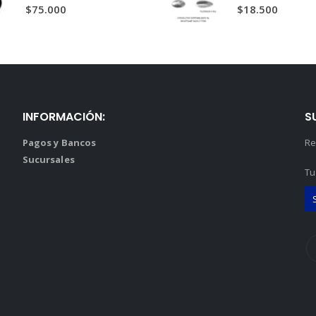
$7.800.
$6.122.
0
out of 5
0
out of 5
$
75.000
$
18.500
INFORMACIÓN:
S
Pagos y Bancos
Re
Sucursales
Tu