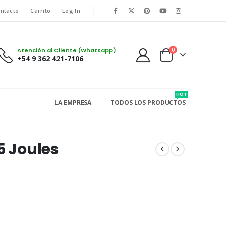
ntacto
Carrito
Log In
Atención al Cliente (Whatsapp)
0
+54 9 362 421-7106
HOT
LA EMPRESA
TODOS LOS PRODUCTOS
5 Joules
.