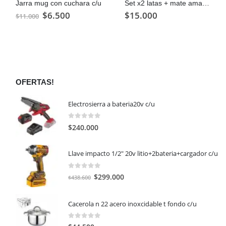
Jarra mug con cuchara c/u
Set x2 latas + mate amarillo c/u
El
El
$
6.500
$
15.000
$
11.000
precio
precio
original
actual
era:
es:
$11.000.
$6.500.
OFERTAS!
Electrosierra a bateria20v c/u
0
out of 5
$
240.000
Llave impacto 1/2" 20v litio+2bateria+cargador c/u
0
out of 5
El
El
$
299.000
$
438.600
precio
precio
original
actual
Cacerola n 22 acero inoxcidable t fondo c/u
era:
es:
$438.600.
$299.000.
0
out of 5