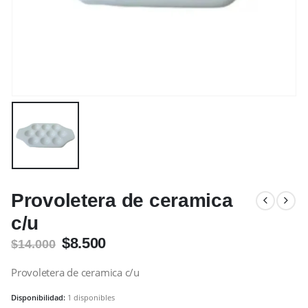
Provoletera de ceramica
c/u
El
El
$
8.500
$
14.000
precio
precio
original
actual
Provoletera de ceramica c/u
era:
es:
Disponibilidad:
1 disponibles
$14.000.
$8.500.