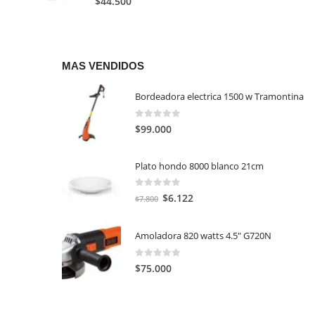
$
44.500
MAS VENDIDOS
Bordeadora electrica 1500 w Tramontina
0
out of 5
$
99.000
Plato hondo 8000 blanco 21cm
0
out of 5
El
El
$
6.122
$
7.800
precio
precio
original
actual
Amoladora 820 watts 4.5" G720N
era:
es:
$7.800.
$6.122.
0
out of 5
$
75.000