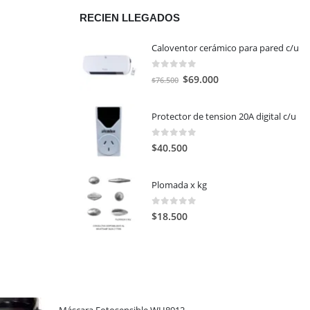
RECIEN LLEGADOS
Caloventor cerámico para pared c/u
0
out of 5
El
El
$
69.000
$
76.500
precio
precio
original
actual
Protector de tension 20A digital c/u
era:
es:
$76.500.
$69.000.
0
out of 5
$
40.500
Plomada x kg
0
out of 5
$
18.500