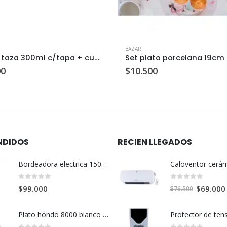
BAZAR
Caja + taza 300ml c/tapa + cuchara + difusor rosa c/u
00
$
10.500
NDIDOS
RECIEN LLEGADOS
Bordeadora electrica 1500 w Tramontina
0
out of 5
0
out of 5
El
$
69.000
$
99.000
$
76.500
precio
original
Plato hondo 8000 blanco 21cm
era: