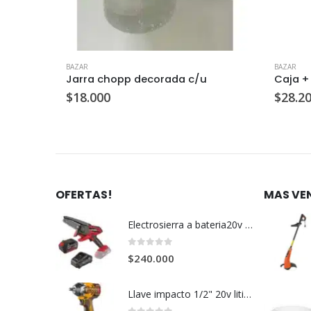
BAZAR
BAZAR
Molinillo pimentero electrico acero inoxidable c/u
Jarra chopp decorada c/u
$
18.000
$
28.2
OFERTAS!
MAS VE
Electrosierra a bateria20v c/u
0
out of 5
$
240.000
Llave impacto 1/2" 20v litio+2bateria+cargador c/u