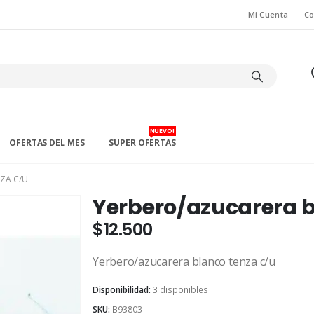
Mi Cuenta
Co
NUEVO!
OFERTAS DEL MES
SUPER OFERTAS
ZA C/U
Yerbero/azucarera b
$
12.500
Yerbero/azucarera blanco tenza c/u
Disponibilidad:
3 disponibles
SKU:
B93803