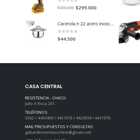
0
out of 5
El
El
$
299.000
$
438.600
precio
precio
original
actual
Cacerola n 22 acero inoxcidable t fondo c/u
era:
es:
$438.600.
$299.000.
0
out of 5
$
44.500
CASA CENTRAL
RESISTENCIA - CHACO:
Julio A Roca 201.
TELÉFONOS:
0362 + 4450400 / 4431976 / 4424504 / 4431976
MAIL PRESUPUESTOS Y CONSULTAS:
gabardiniventasonline@gmail.com