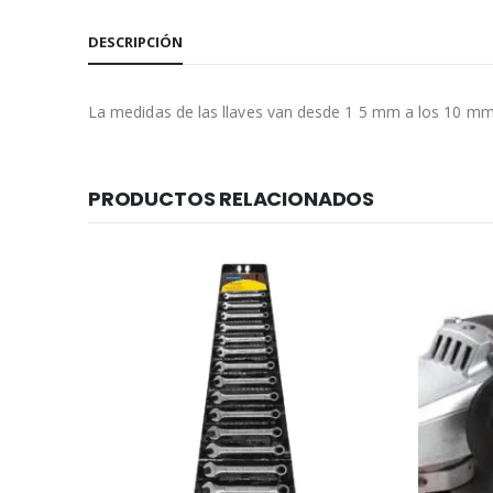
DESCRIPCIÓN
La medidas de las llaves van desde 1 5 mm a los 10 mm ( 
PRODUCTOS RELACIONADOS
er Oferta!
ETERIA
,
SUPER-OFERTAS
Ducha electrica 3T blanco 5400w c/u