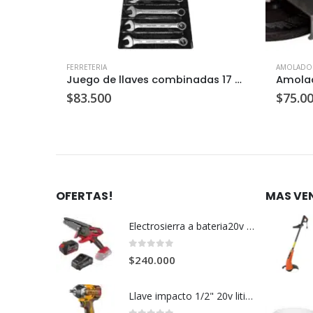
FERRETERIA
AMOLADO
Juego de llaves combinadas 17 piezas
Amolad
$
83.500
$
75.0
OFERTAS!
MAS VE
Electrosierra a bateria20v c/u
0
out of 5
$
240.000
Llave impacto 1/2" 20v litio+2bateria+cargador c/u