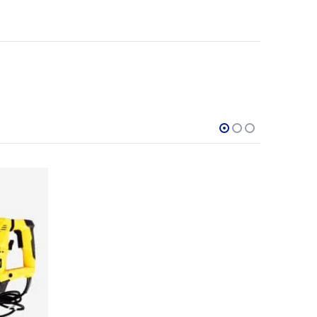
CALEFONES Y DUCHAS ELÉCTRICAS
,
FERRETERIA
Ducha electrica 3T amarilla 5400w c/u
$
29.000