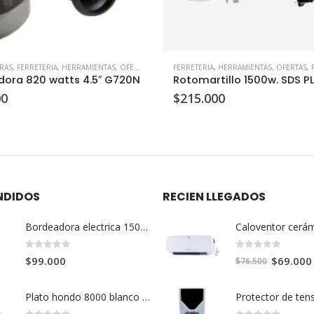
RAS
,
FERRETERIA
,
HERRAMIENTAS
,
OFERTAS
FERRETERIA
,
HERRAMIENTAS
,
OFERTAS
,
R
ora 820 watts 4.5″ G720N
00
$
215.000
NDIDOS
RECIEN LLEGADOS
Bordeadora electrica 1500 w Tramontina
0
out of 5
0
out of 5
El
$
69.000
$
99.000
$
76.500
precio
original
Plato hondo 8000 blanco 21cm
era: