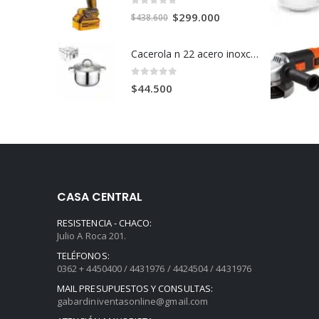
0
out of 5
El
El
$
299.000
$
438.600
precio
precio
original
actual
Cacerola n 22 acero inoxcidable t fondo c/u
era:
es:
$438.600.
$299.000.
0
out of 5
$
44.500
CASA CENTRAL
RESISTENCIA - CHACO:
Julio A Roca 201.
TELÉFONOS:
0362 + 4450400 / 4431976 / 4424504 / 4431976
MAIL PRESUPUESTOS Y CONSULTAS:
gabardiniventasonline@gmail.com