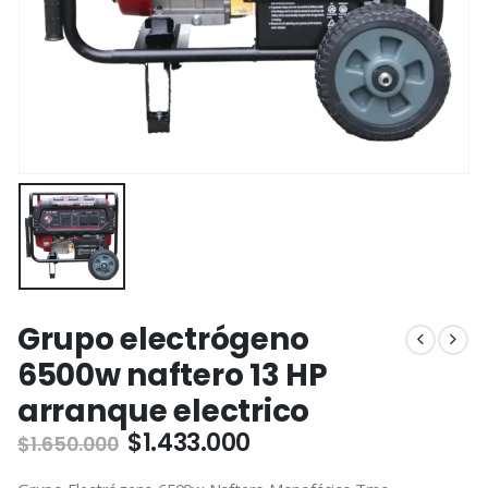
Grupo electrógeno
6500w naftero 13 HP
arranque electrico
El
El
$
1.433.000
$
1.650.000
precio
precio