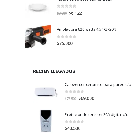
0
out of 5
El
El
$
6.122
$
7.800
precio
precio
original
actual
Amoladora 820 watts 4.5" G720N
era:
es:
$7.800.
$6.122.
0
out of 5
$
75.000
RECIEN LLEGADOS
Caloventor cerámico para pared c/u
0
out of 5
El
El
$
69.000
$
76.500
precio
precio
original
actual
Protector de tension 20A digital c/u
era:
es:
$76.500.
$69.000.
0
out of 5
$
40.500