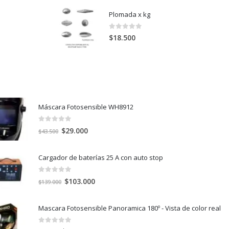
Plomada x kg
0
out of 5
$
18.500
Máscara Fotosensible WH8912
0
out of 5
El
El
$
29.000
$
43.500
precio
precio
original
actual
Cargador de baterías 25 A con auto stop
era:
es:
$43.500.
$29.000.
0
out of 5
El
El
$
103.000
$
139.000
precio
precio
original
actual
Mascara Fotosensible Panoramica 180º - Vista de color real
era:
es:
$139.000.
$103.000.
0
out of 5