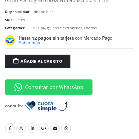
original
actual
Grupo Electrógeno 6500w Naftero Monofásico Tmc
era:
es:
$1.650.000.
$1.433.000.
Disponibilidad:
1 disponibles
SKU:
F95569
Categorías:
FERRETERIA
,
grupos electrógenos
,
Ofertas
Hasta 12 pagos sin tarjeta
con Mercado Pago.
Saber más
AÑADIR AL CARRITO
Consultar por WhatsApp
consulta