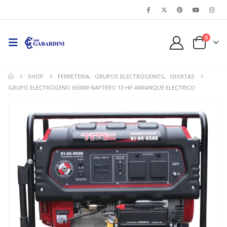
0
SHOP
FERRETERIA
,
GRUPOS ELECTRÓGENOS
,
OFERTAS
GRUPO ELECTRÓGENO 6500W NAFTERO 13 HP ARRANQUE ELECTRICO