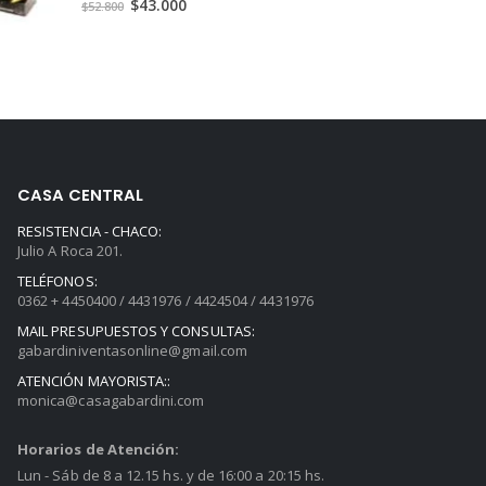
El
El
$
43.000
$
52.800
precio
precio
original
actual
era:
es:
$52.800.
$43.000.
CASA CENTRAL
RESISTENCIA - CHACO:
Julio A Roca 201.
TELÉFONOS:
0362 + 4450400 / 4431976 / 4424504 / 4431976
MAIL PRESUPUESTOS Y CONSULTAS:
gabardiniventasonline@gmail.com
ATENCIÓN MAYORISTA::
monica@casagabardini.com
Horarios de Atención:
Lun - Sáb de 8 a 12.15 hs. y de 16:00 a 20:15 hs.