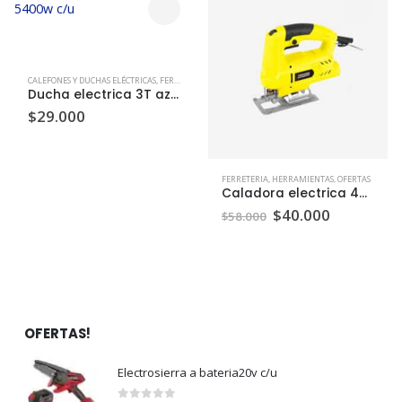
CALEFONES Y DUCHAS ELÉCTRICAS
,
FERRETERIA
Ducha electrica 3T azul 5400w c/u
$
29.000
FERRETERIA
,
HERRAMIENTAS
,
OFERTAS
Caladora electrica 400w
El
El
$
40.000
$
58.000
precio
precio
original
actual
era:
es:
$58.000.
$40.000.
OFERTAS!
Electrosierra a bateria20v c/u