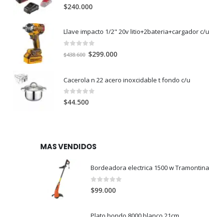
0
out of 5
$
240.000
Llave impacto 1/2" 20v litio+2bateria+cargador c/u
0
out of 5
El
El
$
299.000
$
438.600
precio
precio
original
actual
Cacerola n 22 acero inoxcidable t fondo c/u
era:
es:
$438.600.
$299.000.
0
out of 5
$
44.500
MAS VENDIDOS
Bordeadora electrica 1500 w Tramontina
0
out of 5
$
99.000
Plato hondo 8000 blanco 21cm