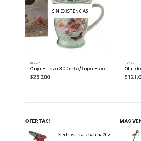
SIN EXISTENCIAS
BAZAR
BAZAR
Caja + tetera c/taza y plato 300cc marron c/u
Caja + taza 300ml c/tapa + cuchara + difusor verde c/u
$
28.200
$
121.
OFERTAS!
MAS VE
Electrosierra a bateria20v c/u