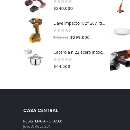
0
out of 5
$
240.000
Llave impacto 1/2" 20v litio+2bateria+cargador c/u
0
out of 5
El
El
$
299.000
$
438.600
precio
precio
original
actual
Cacerola n 22 acero inoxcidable t fondo c/u
era:
es:
$438.600.
$299.000.
0
out of 5
$
44.500
CASA CENTRAL
RESISTENCIA - CHACO:
Julio A Roca 201.