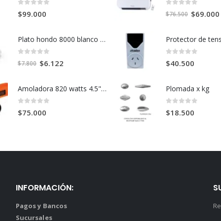
0
out of 5
0
out of 5
El
$
69.000
$
99.000
$
76.500
precio
original
Plato hondo 8000 blanco 21cm
era:
$76.500.
0
out of 5
0
out of 5
El
El
$
6.122
$
40.500
$
7.800
precio
precio
original
actual
Amoladora 820 watts 4.5" G720N
Plomada x kg
era:
es:
$7.800.
$6.122.
0
out of 5
0
out of 5
$
75.000
$
18.500
INFORMACIÓN:
S
Pagos y Bancos
Re
Sucursales