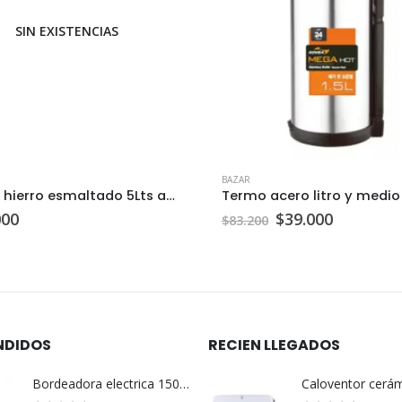
SIN EXISTENCIAS
BAZAR
Olla de hierro esmaltado 5Lts azul c/u
El
El
000
$
39.000
$
83.200
precio
precio
original
actual
era:
es:
$83.200.
$39.000.
NDIDOS
RECIEN LLEGADOS
Bordeadora electrica 1500 w Tramontina