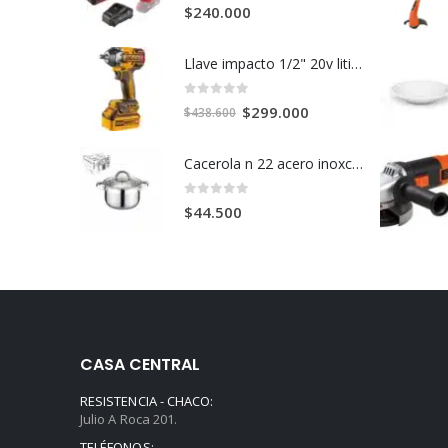
0
out of 5
$
240.000
Llave impacto 1/2" 20v litio+2bateria+cargador c/u
0
out of 5
El
El
$
299.000
$
438.600
precio
precio
original
actual
Cacerola n 22 acero inoxcidable t fondo c/u
era:
es:
$438.600.
$299.000.
0
out of 5
$
44.500
CASA CENTRAL
RESISTENCIA - CHACO:
Julio A Roca 201.
TELÉFONOS: