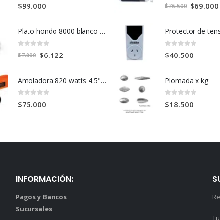
0
out of 5
0
out of 5
El
$
69.000
$
99.000
$
76.500
precio
original
Plato hondo 8000 blanco 21cm
era:
$76.500.
0
out of 5
0
out of 5
El
El
$
6.122
$
40.500
$
7.800
precio
precio
original
actual
Amoladora 820 watts 4.5" G720N
Plomada x kg
era:
es:
$7.800.
$6.122.
0
out of 5
0
out of 5
$
75.000
$
18.500
INFORMACIÓN:
S
Pagos y Bancos
Re
Sucursales
Tu