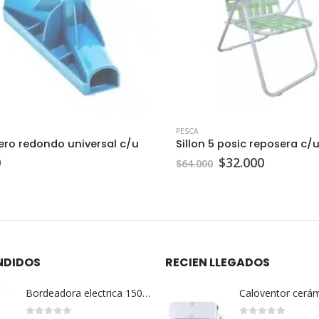
PESCA
ero redondo universal c/u
Sillon 5 posic reposera c/
El
El
0
$
32.000
$
64.000
precio
precio
original
actual
era:
es:
$64.000.
$32.000.
NDIDOS
RECIEN LLEGADOS
Bordeadora electrica 1500 w Tramontina