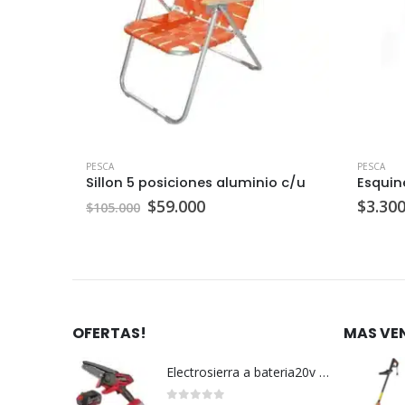
PESCA
PESCA
zul c/u
Sillon 5 posiciones aluminio c/u
Esquin
El
El
$
59.000
$
3.30
$
105.000
precio
precio
original
actual
era:
es:
$105.000.
$59.000.
OFERTAS!
MAS VE
Electrosierra a bateria20v c/u