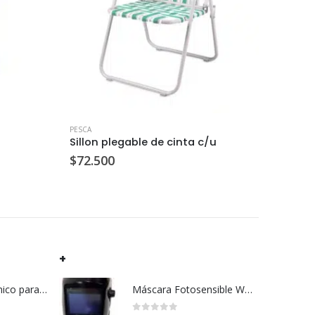
PESCA
PESCA
u
Sillon plegable de cinta c/u
Esquin
$
72.500
$
3.30
+
Caloventor cerámico para pared c/u
Máscara Fotosensible WH8912