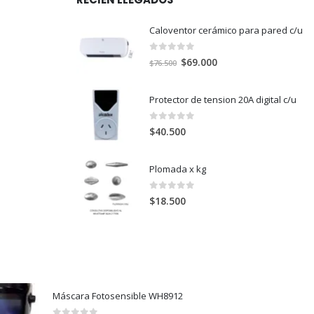
Caloventor cerámico para pared c/u
0
out of 5
El
El
$
69.000
$
76.500
precio
precio
original
actual
Protector de tension 20A digital c/u
era:
es:
$76.500.
$69.000.
0
out of 5
$
40.500
Plomada x kg
0
out of 5
$
18.500
Máscara Fotosensible WH8912