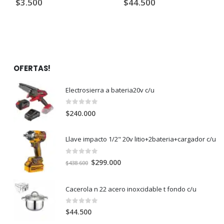
$
3.500
$
44.500
OFERTAS!
Electrosierra a bateria20v c/u
0
out of 5
$
240.000
Llave impacto 1/2" 20v litio+2bateria+cargador c/u
0
out of 5
El
El
$
299.000
$
438.600
precio
precio
original
actual
Cacerola n 22 acero inoxcidable t fondo c/u
era:
es:
$438.600.
$299.000.
0
out of 5
$
44.500