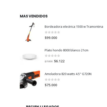
MAS VENDIDOS
Bordeadora electrica 1500 w Tramontina
0
out of 5
$
99.000
Plato hondo 8000 blanco 21cm
0
out of 5
El
El
$
6.122
$
7.800
precio
precio
original
actual
Amoladora 820 watts 4.5" G720N
era:
es:
$7.800.
$6.122.
0
out of 5
$
75.000
RECIEN LLEGADOS