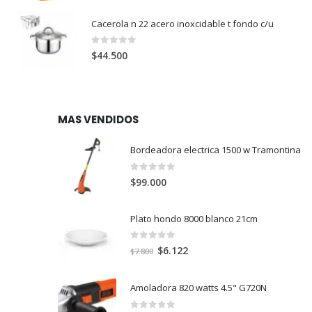
precio
precio
original
actual
Cacerola n 22 acero inoxcidable t fondo c/u
era:
es:
$438.600.
$299.000.
0
out of 5
$
44.500
MAS VENDIDOS
Bordeadora electrica 1500 w Tramontina
0
out of 5
$
99.000
Plato hondo 8000 blanco 21cm
0
out of 5
El
El
$
6.122
$
7.800
precio
precio
original
actual
Amoladora 820 watts 4.5" G720N
era:
es:
$7.800.
$6.122.