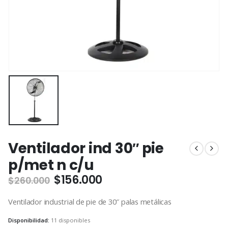
Ventilador ind 30″ pie
p/met n c/u
El
El
$
156.000
$
260.000
precio
precio
original
actual
Ventilador industrial de pie de 30″ palas metálicas
era:
es:
$260.000.
$156.000.
Disponibilidad:
11 disponibles