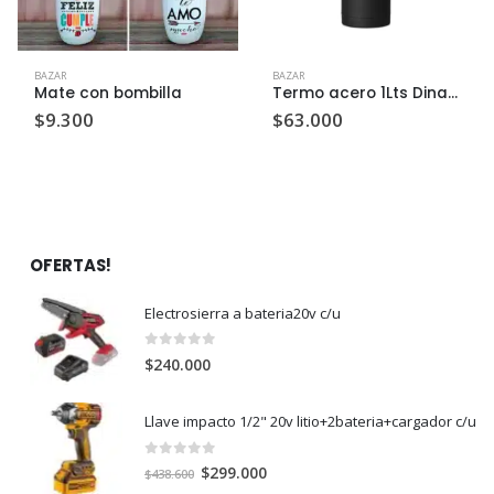
BAZAR
BAZAR
Mate con bombilla
Termo acero 1Lts Dinamic kovea c/u
$
9.300
$
63.000
OFERTAS!
Electrosierra a bateria20v c/u
0
out of 5
$
240.000
Llave impacto 1/2" 20v litio+2bateria+cargador c/u
0
out of 5
El
El
$
299.000
$
438.600