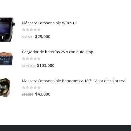
Máscara Fotosensible WH8912
0
out of 5
El
El
$
29.000
$
43.500
precio
precio
original
actual
Cargador de baterías 25 A con auto stop
era:
es:
$43.500.
$29.000.
0
out of 5
El
El
$
103.000
$
139.000
precio
precio
original
actual
Mascara Fotosensible Panoramica 180º - Vista de color real
era:
es:
$139.000.
$103.000.
0
out of 5
El
El
$
43.000
$
52.800
precio
precio
original
actual
era:
es:
$52.800.
$43.000.