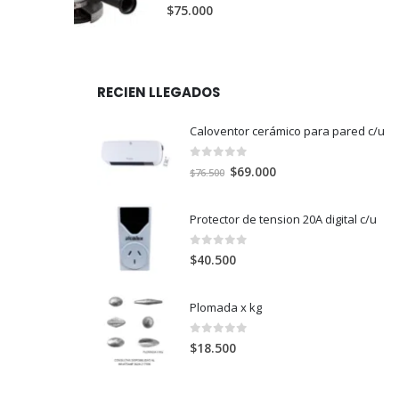
0
out of 5
$
75.000
RECIEN LLEGADOS
Caloventor cerámico para pared c/u
0
out of 5
El
El
$
69.000
$
76.500
precio
precio
original
actual
Protector de tension 20A digital c/u
era:
es:
$76.500.
$69.000.
0
out of 5
$
40.500
Plomada x kg
0
out of 5
$
18.500