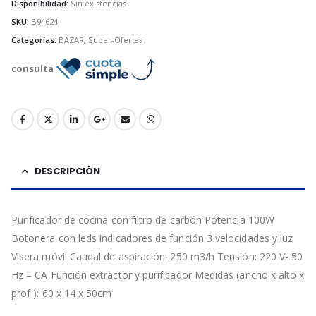
$173.000.
$127.734.
Disponibilidad:
Sin existencias
SKU:
B94624
Categorías:
BAZAR
,
Super-Ofertas
consulta
DESCRIPCIÓN
Purificador de cocina con filtro de carbón Potencia 100W
Botonera con leds indicadores de función 3 velocidades y luz
Visera móvil Caudal de aspiración: 250 m3/h Tensión: 220 V- 50
Hz – CA Función extractor y purificador Medidas (ancho x alto x
prof ): 60 x 14 x 50cm