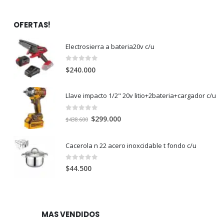
OFERTAS!
Electrosierra a bateria20v c/u
0
out of 5
$
240.000
Llave impacto 1/2" 20v litio+2bateria+cargador c/u
0
out of 5
El
El
$
299.000
$
438.600
precio
precio
original
actual
Cacerola n 22 acero inoxcidable t fondo c/u
era:
es:
$438.600.
$299.000.
0
out of 5
$
44.500
MAS VENDIDOS