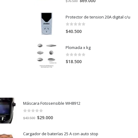
$
69.000
$
76.500
precio
precio
original
actual
Protector de tension 20A digital c/u
era:
es:
$76.500.
$69.000.
0
out of 5
$
40.500
Plomada x kg
0
out of 5
$
18.500
Máscara Fotosensible WH8912
0
out of 5
El
El
$
29.000
$
43.500
precio
precio
original
actual
Cargador de baterías 25 A con auto stop
era:
es: