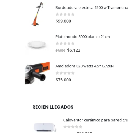
Bordeadora electrica 1500 w Tramontina
0
out of 5
$
99.000
Plato hondo 8000 blanco 21cm
0
out of 5
El
El
$
6.122
$
7.800
precio
precio
original
actual
Amoladora 820 watts 4.5" G720N
era:
es:
$7.800.
$6.122.
0
out of 5
$
75.000
RECIEN LLEGADOS
Caloventor cerámico para pared c/u
0
out of 5
El
El