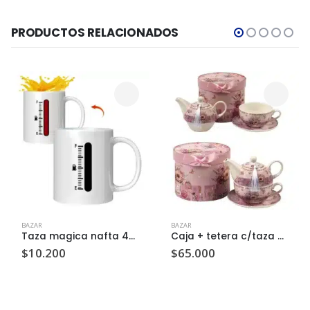
PRODUCTOS RELACIONADOS
BAZAR
BAZAR
Taza magica nafta 400cc c/u
Caja + tetera c/taza y plato 300cc rosa c/u
$
10.200
$
65.000