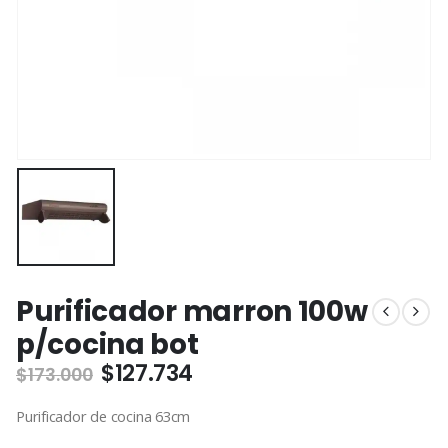
Purificador marron 100w
p/cocina bot
El
El
$
127.734
$
173.000
precio
precio
original
actual
Purificador de cocina 63cm
era:
es: