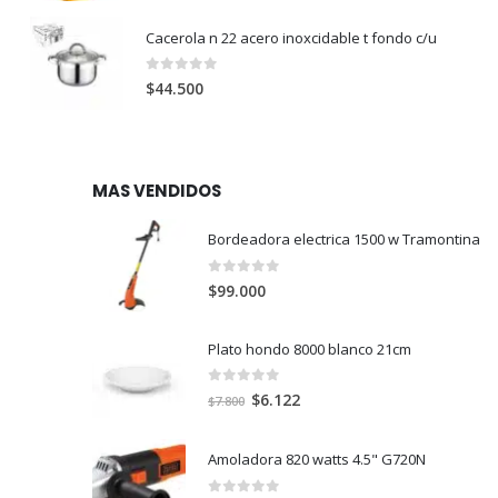
precio
precio
original
actual
Cacerola n 22 acero inoxcidable t fondo c/u
era:
es:
$438.600.
$299.000.
0
out of 5
$
44.500
MAS VENDIDOS
Bordeadora electrica 1500 w Tramontina
0
out of 5
$
99.000
Plato hondo 8000 blanco 21cm
0
out of 5
El
El
$
6.122
$
7.800
precio
precio
original
actual
Amoladora 820 watts 4.5" G720N
era:
es:
$7.800.
$6.122.