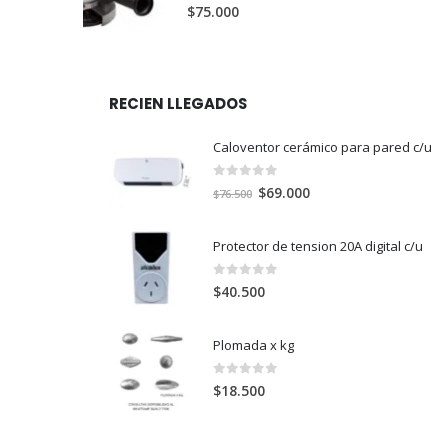
0
out of 5
$
75.000
RECIEN LLEGADOS
Caloventor cerámico para pared c/u
0
out of 5
El
El
$
69.000
$
76.500
precio
precio
original
actual
Protector de tension 20A digital c/u
era:
es:
$76.500.
$69.000.
0
out of 5
$
40.500
Plomada x kg
0
out of 5
$
18.500