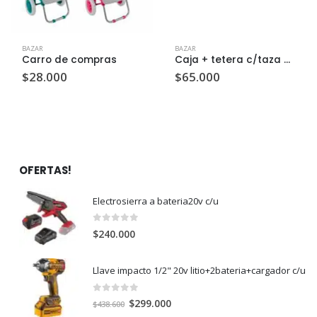
BAZAR
BAZAR
Carro de compras
Caja + tetera c/taza y plato 300cc rosa c/u
$
28.000
$
65.000
OFERTAS!
Electrosierra a bateria20v c/u
0
out of 5
$
240.000
Llave impacto 1/2" 20v litio+2bateria+cargador c/u
0
out of 5
El
El
$
299.000
$
438.600