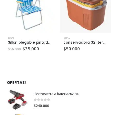
PESCA
PESCA
Sillon plegable pintado c/u
conservadora 32l termolar c/u
El
El
$
35.000
$
50.000
$
56.000
precio
precio
original
actual
era:
es:
$56.000.
$35.000.
OFERTAS!
Electrosierra a bateria20v c/u
0
out of 5
$
240.000