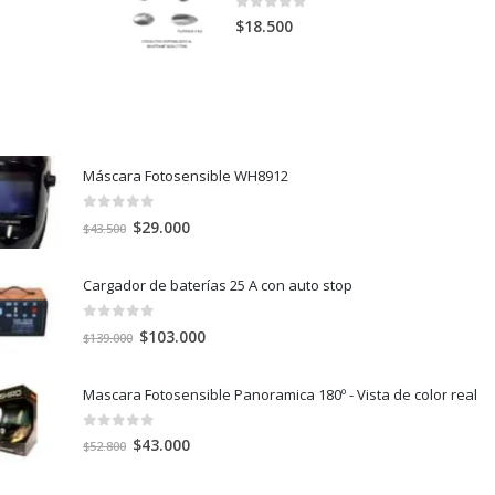
0
out of 5
$
18.500
Máscara Fotosensible WH8912
0
out of 5
El
El
$
29.000
$
43.500
precio
precio
original
actual
Cargador de baterías 25 A con auto stop
era:
es:
$43.500.
$29.000.
0
out of 5
El
El
$
103.000
$
139.000
precio
precio
original
actual
Mascara Fotosensible Panoramica 180º - Vista de color real
era:
es:
$139.000.
$103.000.
0
out of 5
El
El
$
43.000
$
52.800
precio
precio
original
actual