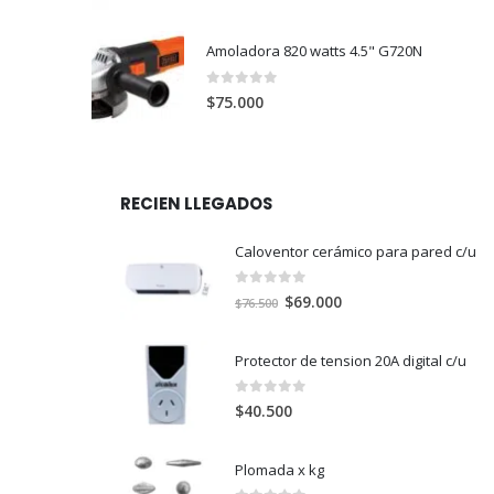
precio
precio
original
actual
Amoladora 820 watts 4.5" G720N
era:
es:
$7.800.
$6.122.
0
out of 5
$
75.000
RECIEN LLEGADOS
Caloventor cerámico para pared c/u
0
out of 5
El
El
$
69.000
$
76.500
precio
precio
original
actual
Protector de tension 20A digital c/u
era:
es:
$76.500.
$69.000.
0
out of 5
$
40.500
Plomada x kg