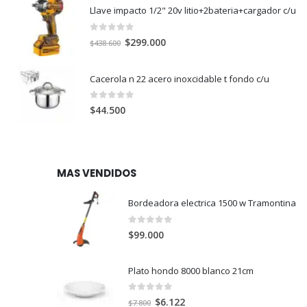
Llave impacto 1/2" 20v litio+2bateria+cargador c/u
0
out of 5
El
El
$
299.000
$
438.600
precio
precio
original
actual
Cacerola n 22 acero inoxcidable t fondo c/u
era:
es:
$438.600.
$299.000.
0
out of 5
$
44.500
MAS VENDIDOS
Bordeadora electrica 1500 w Tramontina
0
out of 5
$
99.000
Plato hondo 8000 blanco 21cm
0
out of 5
El
El
$
6.122
$
7.800