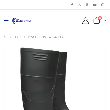
0
SHOP
PESCA
BOTA N 42 PAR