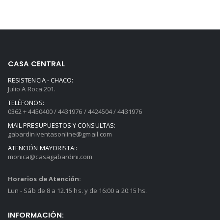
era:
es:
$52.800.
$43.000.
CASA CENTRAL
RESISTENCIA - CHACO:
Julio A Roca 201.
TELÉFONOS:
0362 + 4450400 / 4431976 / 4424504 / 4431976
MAIL PRESUPUESTOS Y CONSULTAS:
gabardiniventasonline@gmail.com
ATENCIÓN MAYORISTA::
monica@casagabardini.com
Horarios de Atención:
Lun - Sáb de 8 a 12.15 hs. y de 16:00 a 20:15 hs.
INFORMACIÓN: