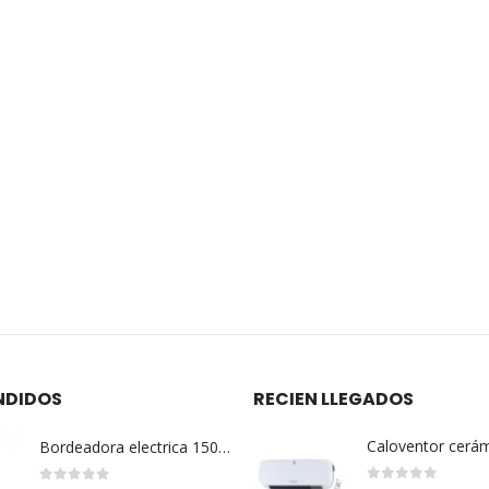
SIN EXISTENCIAS
PESCA
Sillon plegable caño aluminio c/u
Filtro satelite c/u
00
$
10.800
NDIDOS
RECIEN LLEGADOS
Bordeadora electrica 1500 w Tramontina