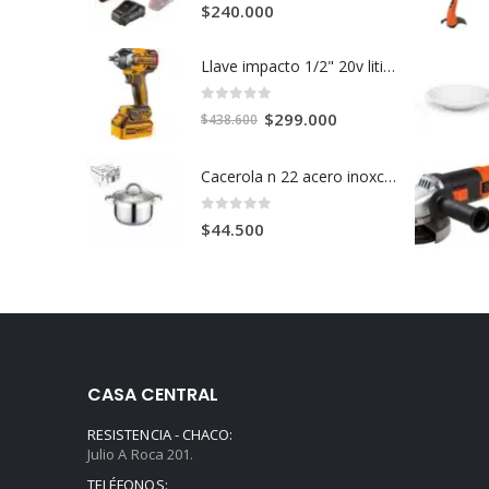
0
out of 5
$
240.000
Llave impacto 1/2" 20v litio+2bateria+cargador c/u
0
out of 5
El
El
$
299.000
$
438.600
precio
precio
original
actual
Cacerola n 22 acero inoxcidable t fondo c/u
era:
es:
$438.600.
$299.000.
0
out of 5
$
44.500
CASA CENTRAL
RESISTENCIA - CHACO:
Julio A Roca 201.
TELÉFONOS: