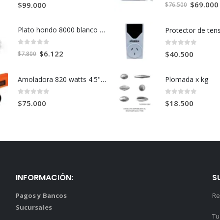
0
out of 5
0
out of 5
El
$
69.000
$
99.000
$
76.500
precio
original
Plato hondo 8000 blanco 21cm
era:
$76.500.
0
out of 5
0
out of 5
El
El
$
6.122
$
40.500
$
7.800
precio
precio
original
actual
Amoladora 820 watts 4.5" G720N
Plomada x kg
era:
es:
$7.800.
$6.122.
0
out of 5
0
out of 5
$
75.000
$
18.500
INFORMACIÓN:
S
Pagos y Bancos
Re
Sucursales
Tu