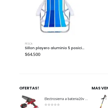
PESCA
PESCA
 c/u
Sillon playero aluminio 5 posiciones
$
64.500
$
62.0
OFERTAS!
MAS VE
Electrosierra a bateria20v c/u