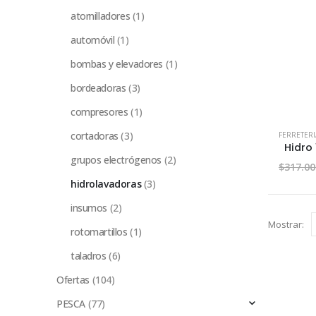
atornilladores
(1)
automóvil
(1)
bombas y elevadores
(1)
bordeadoras
(3)
compresores
(1)
cortadoras
(3)
FERRETERI
grupos electrógenos
(2)
$
317.00
hidrolavadoras
(3)
insumos
(2)
Mostrar:
rotomartillos
(1)
taladros
(6)
Ofertas
(104)
PESCA
(77)