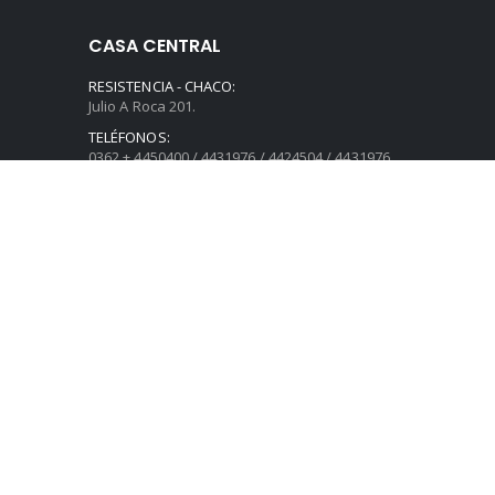
CASA CENTRAL
RESISTENCIA - CHACO:
Julio A Roca 201.
TELÉFONOS:
0362 + 4450400 / 4431976 / 4424504 / 4431976
MAIL PRESUPUESTOS Y CONSULTAS:
gabardiniventasonline@gmail.com
ATENCIÓN MAYORISTA::
monica@casagabardini.com
Horarios de Atención:
Lun - Sáb de 8 a 12.15 hs. y de 16:00 a 20:15 hs.
© 2026
Casa Gabardini
. Todos los derechos reservados.