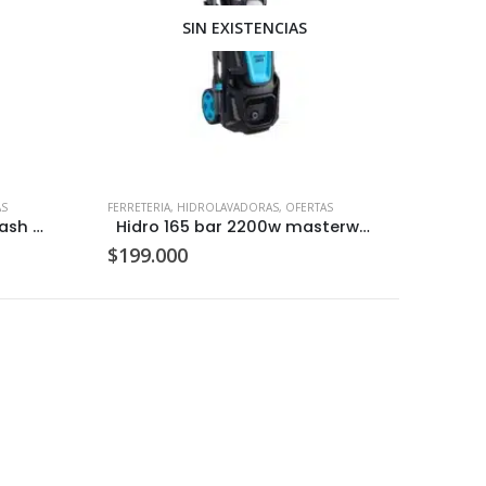
SIN EXISTENCIAS
AS
FERRETERIA
,
HIDROLAVADORAS
,
OFERTAS
Hidro 140 bar 1700w prowash c/u
Hidro 165 bar 2200w masterwash c/u
$
199.000