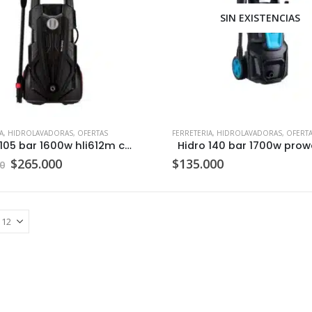
SIN EXISTENCIAS
A
,
HIDROLAVADORAS
,
OFERTAS
FERRETERIA
,
HIDROLAVADORAS
,
OFERT
Hidro 105 bar 1600w hli612m c/u
El
El
$
265.000
$
135.000
0
precio
precio
original
actual
era:
es:
$317.000.
$265.000.