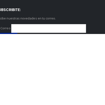
UBSCRIBITE:
cibe nuestras novedades en tu correo.
 Correo
Powered by
</
BigRedes